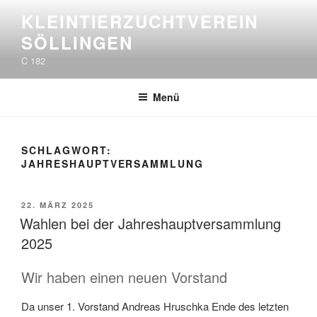
Zum
KLEINTIERZUCHTVEREIN
Inhalt
SÖLLINGEN
springen
C 182
Menü
SCHLAGWORT:
JAHRESHAUPTVERSAMMLUNG
VERÖFFENTLICHT
22. MÄRZ 2025
AM
Wahlen bei der Jahreshauptversammlung
2025
Wir haben einen neuen Vorstand
Da unser 1. Vorstand Andreas Hruschka Ende des letzten