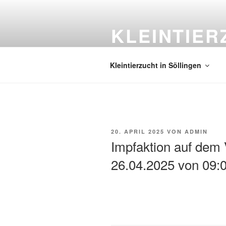
Zum
Inhalt
KLEINTIER
springen
C 182
Kleintierzucht in Söllingen
VERÖFFENTLICHT
20. APRIL 2025
VON
ADMIN
AM
Impfaktion auf dem
26.04.2025 von 09:0