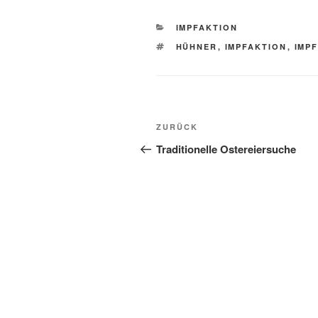
KATEGORIEN
IMPFAKTION
SCHLAGWÖRTER
HÜHNER
,
IMPFAKTION
,
IMP
Beitragsnavigation
Vorheriger
ZURÜCK
Beitrag
Traditionelle Ostereiersuche