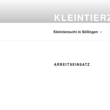
Zum
Inhalt
KLEINTIER
springen
C 182
Kleintierzucht in Söllingen
ARBEITSEINSATZ